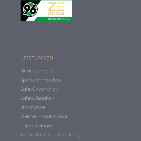
LEISTUNGEN
Kinderzahnarzt
Sportzahnmedizin
ZahnGesundheit
ZahnSchönheit
Prophylaxe
Meister - Dentallabor
Implantologie
Vollnarkose und Sedierung