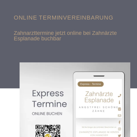
ONLINE TERMINVEREINBARUNG
Zahnarzttermine jetzt online bei Zahnärzte
Esplanade buchbar