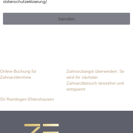
datenschutzerklaerung/
Senden
Online-Buchung für
Zahnarztangst überwinden: So
Zahnarzttermine
wird Ihr nächster
Zahnarztbesuch stressfrei und
entspannt
SV Ramlingen-Ehlershausen