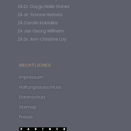
ZÄ Dr. Duygu Naile Günes
ZÄ dr. Yvonne Herbers
ZÄ Carolin Kobialka
ZA Jan Georg Willhelm
ZÄ Dr. Ann-Christine Loy
RECHTLICHES
Impressum
Haftungsausschluss
Datenschutz
Sitemap
Presse