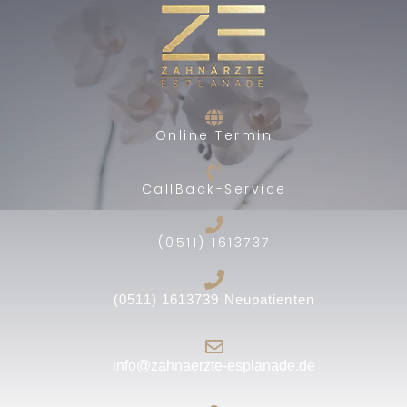
Online Termin
CallBack-Service
(0511) 1613737
(0511) 1613739 Neupatienten
info@zahnaerzte-esplanade.de