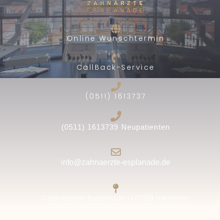
Online Wunschtermin
CallBack-Service
(0511) 1613737
(0511) 1613739 Neupatienten
info@zahnaerzte-esplanade.de
Calenberger Esplanade 1 | 30169 Hannover