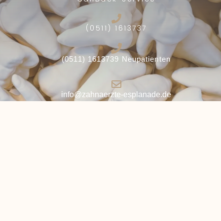
(0511) 1613737
(0511) 1613739 Neupatienten
info@zahnaerzte-esplanade.de
Calenberger Esplanade 1 | 30169 Hannover