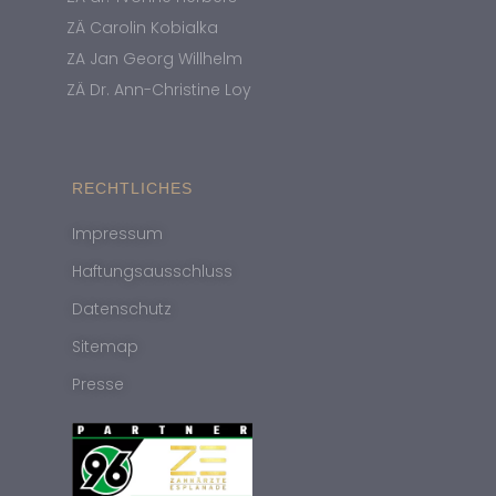
ZÄ Carolin Kobialka
ZA Jan Georg Willhelm
ZÄ Dr. Ann-Christine Loy
RECHTLICHES
Impressum
Haftungsausschluss
Datenschutz
Sitemap
Presse