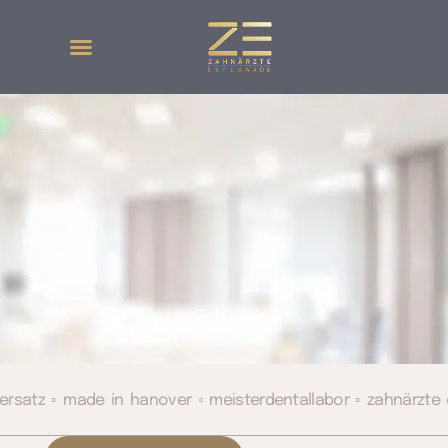
ersatz ◦ made in hanover ◦ meisterdentallabor ◦ zahnärzt